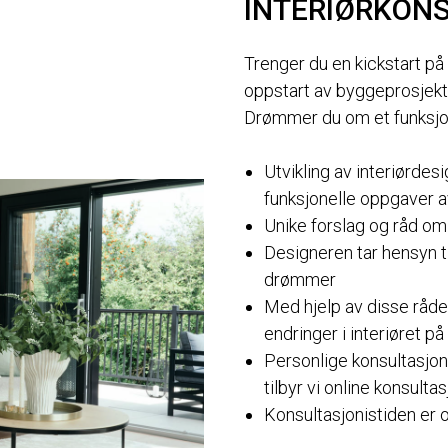
INTERIØRKON
Trenger du en kickstart på
oppstart av byggeprosjek
Drømmer du om et funksjo
Utvikling av interiørdes
funksjonelle oppgaver av
Unike forslag og råd o
Designeren tar hensyn t
drømmer
Med hjelp av disse råde
endringer i interiøret p
Personlige konsultasjon
tilbyr vi online konsulta
Konsultasjonistiden er o