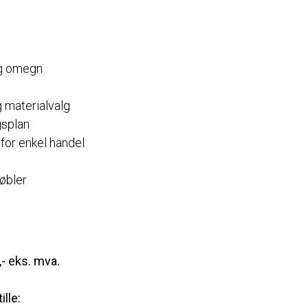
og omegn
g materialvalg
gsplan
 for enkel handel
øbler
,- eks. mva.
ille: