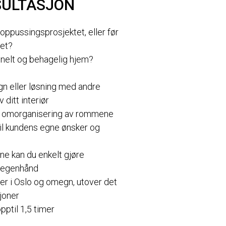
SULTASJON
 oppussingsprosjektet, eller før
tet?
nelt og behagelig hjem?
ign eller løsning med andre
 ditt interiør
m omorganisering av rommene
il kundens egne ønsker og
ne kan du enkelt gjøre
å egenhånd
er i Oslo og omegn, utover det
sjoner
pptil 1,5 timer