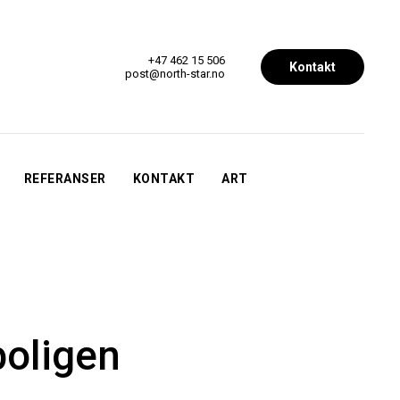
+47 462 15 506
Kontakt
post@north-star.no
REFERANSER
KONTAKT
ART
oligen