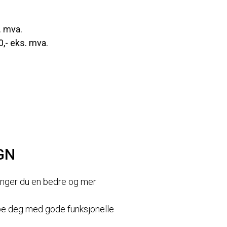
. mva.
,- eks. mva.
GN
renger du en bedre og mer
elpe deg med gode funksjonelle